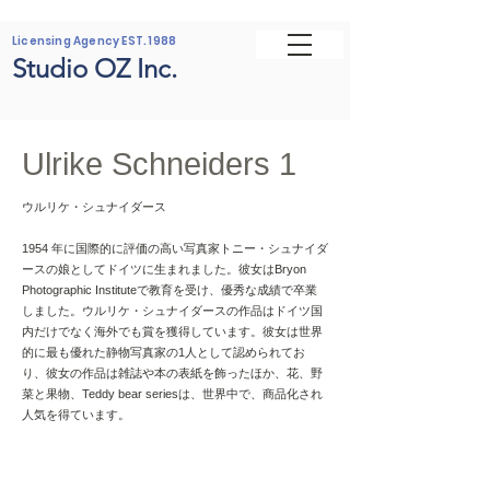
Licensing Agency EST. 1988
Studio OZ Inc.
Ulrike Schneiders 1
ウルリケ・シュナイダース
1954 年に国際的に評価の高い写真家トニー・シュナイダ
ースの娘としてドイツに生まれました。彼女はBryon
Photographic Instituteで教育を受け、優秀な成績で卒業
しました。ウルリケ・シュナイダースの作品はドイツ国
内だけでなく海外でも賞を獲得しています。彼女は世界
的に最も優れた静物写真家の1人として認められてお
り、彼女の作品は雑誌や本の表紙を飾ったほか、花、野
菜と果物、Teddy bear seriesは、世界中で、商品化され
人気を得ています。