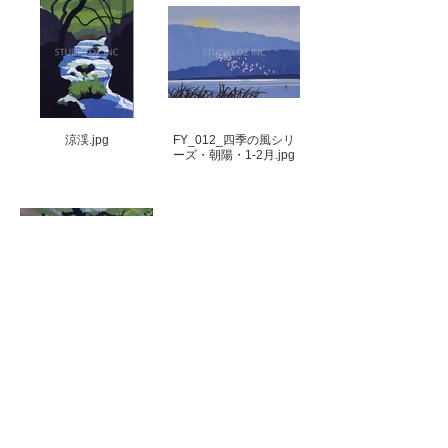
涼渓.jpg
FY_012_四季の風シリ
ーズ・朝陽・1-2月.jpg
涼風白瀑（山梨県）
FY_019_白樺（長野
夏.jpg
県・白樺湖）.jpg