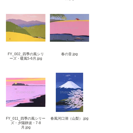
FY_002_四季の風シリ
春の音.jpg
ーズ・暖風5-6月.jpg
FY_011_四季の風シリー
春風河口湖（山梨）.jpg
ズ・夕陽静波・7-8
月.jpg