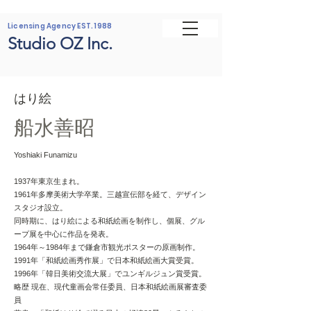
Licensing Agency EST. 1988
Studio OZ Inc.
はり絵
船水善昭
Yoshiaki Funamizu
1937年東京生まれ。
1961年多摩美術大学卒業。三越宣伝部を経て、デザイン
スタジオ設立。
同時期に、はり絵による和紙絵画を制作し、個展、グル
ープ展を中心に作品を発表。
1964年～1984年まで鎌倉市観光ポスターの原画制作。
1991年「和紙絵画秀作展」で日本和紙絵画大賞受賞。
1996年「韓日美術交流大展」でユンギルジュン賞受賞。
略歴 現在、現代童画会常任委員、日本和紙絵画展審査委
員