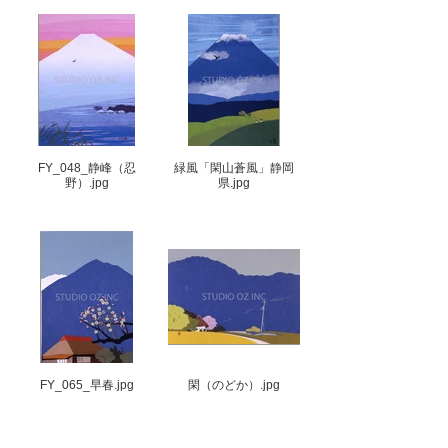
FY_048_静峰（忍
緑風「閑山蒼風」静岡
野）.jpg
県.jpg
FY_065_早春.jpg
閑（のどか）.jpg