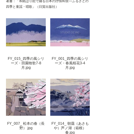
著書：「和紙はり絵で綴る日本の抒情80景―ふるさとの
四季と童謡・唱歌」（日貿出版社）
FY_015_四季の風シリ
FY_001_四季の風シリ
ーズ・田園牧歌7-8
ーズ・春風桜花3-4
月.jpg
月.jpg
FY_007_ 松本の春（長
FY_014_ 朝靄（あさも
野）.jpg
や）芦ノ湖（箱根）
春.jpg