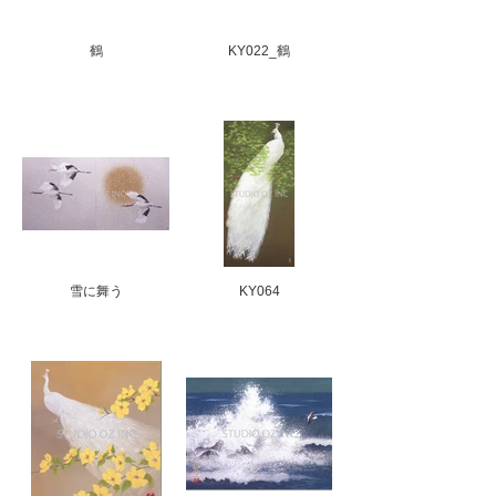
鶴
KY022_鶴
雪に舞う
KY064