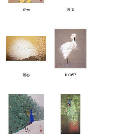
春光
波濤
麗春
KY057