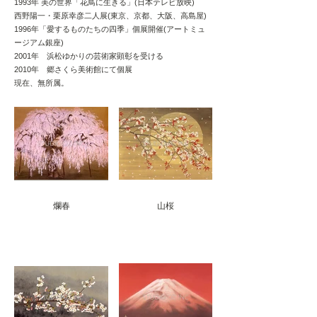
1993年 美の世界「花鳥に生きる」(日本テレビ放映)
西野陽一・栗原幸彦二人展(東京、京都、大阪、高島屋)
1996年「愛するものたちの四季」個展開催(アートミュ
ージアム銀座)
2001年 浜松ゆかりの芸術家顕彰を受ける
2010年 郷さくら美術館にて個展
現在、無所属。
爛春
山桜