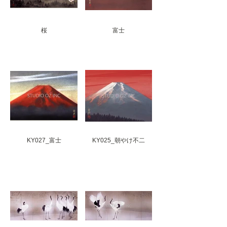
桜
富士
KY027_富士
KY025_朝やけ不二