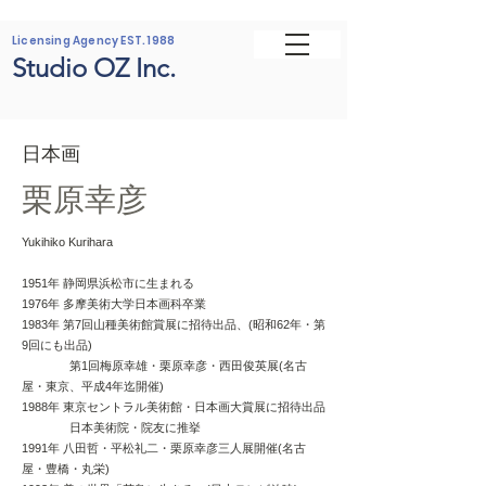
Licensing Agency EST. 1988
Studio OZ Inc.
日本画
栗原幸彦
Yukihiko Kurihara
1951年 静岡県浜松市に生まれる
1976年 多摩美術大学日本画科卒業
1983年 第7回山種美術館賞展に招待出品、(昭和62年・第
9回にも出品)
第1回梅原幸雄・栗原幸彦・西田俊英展(名古
屋・東京、平成4年迄開催)
1988年 東京セントラル美術館・日本画大賞展に招待出品
日本美術院・院友に推挙
1991年 八田哲・平松礼二・栗原幸彦三人展開催(名古
屋・豊橋・丸栄)