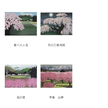
春ー八ヶ岳
月の三春滝桜
花の里
早春 山華