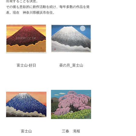
出発することを決意。
その後も意欲的に創作活動を続け、毎年多数の作品を発
表。現在 神奈川県横浜市在住。
富士山-好日
昼の月_富士山
富士山
三春 滝桜