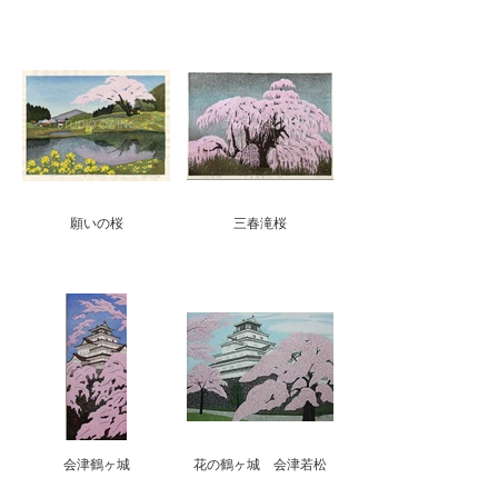
願いの桜
三春滝桜
会津鶴ヶ城
花の鶴ヶ城 会津若松