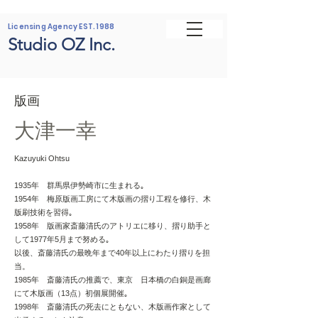
Licensing Agency EST. 1988
Studio OZ Inc.
版画
大津一幸
Kazuyuki Ohtsu
1935年 群馬県伊勢崎市に生まれる｡
1954年 梅原版画工房にて木版画の摺り工程を修行、木
版刷技術を習得｡
1958年 版画家斎藤清氏のアトリエに移り、摺り助手と
して1977年5月まで努める｡
以後、斎藤清氏の最晩年まで40年以上にわたり摺りを担
当。
1985年 斎藤清氏の推薦で、東京 日本橋の白銅是画廊
にて木版画（13点）初個展開催｡
1998年 斎藤清氏の死去にともない、木版画作家として