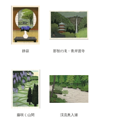
静寂
那智の滝・青岸渡寺
藤咲く山間
渓流奥入瀬