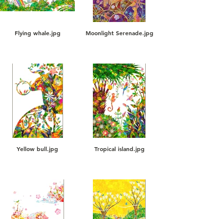
Flying whale.jpg
Moonlight Serenade.jpg
Yellow bull.jpg
Tropical island.jpg