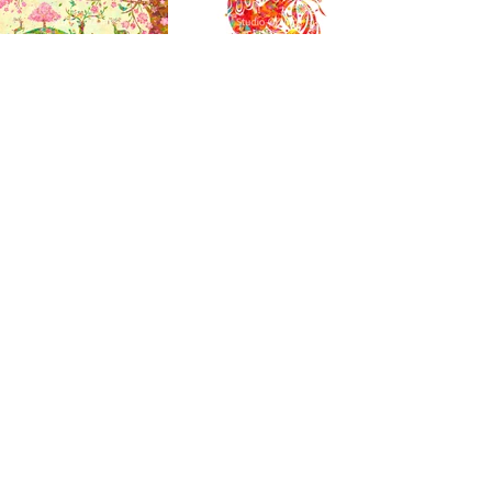
Cherry blossoms.jpg
Rooster.jpg
Tree man.jpg
Green turtle.jpg