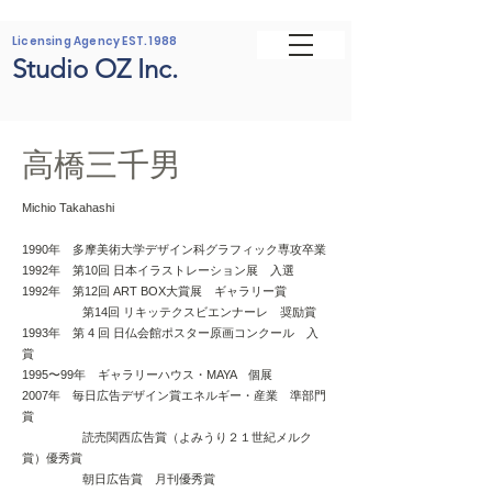
Licensing Agency EST. 1988
Studio OZ Inc.
高橋三千男
Michio Takahashi
1990年 多摩美術大学デザイン科グラフィック専攻卒業
1992年 第10回 日本イラストレーション展 入選
1992年 第12回 ART BOX大賞展 ギャラリー賞
第14回 リキッテクスビエンナーレ 奨励賞
1993年 第 4 回 日仏会館ポスター原画コンクール 入
賞
1995〜99年 ギャラリーハウス・MAYA 個展
2007年 毎日広告デザイン賞エネルギー・産業 準部門
賞
読売関西広告賞（よみうり２１世紀メルク
賞）優秀賞
朝日広告賞 月刊優秀賞